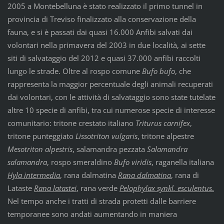
2005 a Montebelluna è stato realizzato il primo tunnel in
provincia di Treviso finalizzato alla conservazione della
fauna, e si è passati dai quasi 16.000 Anfibi salvati dai
volontari nella primavera del 2003 in due località, ai sette
siti di salvataggio del 2012 e quasi 37.000 anfibi raccolti
lungo le strade. Oltre al rospo comune
Bufo bufo
, che
rappresenta la maggior percentuale degli animali recuperati
dai volontari, con le attività di salvataggio sono state tutelate
altre 10 specie di anfibi, tra cui numerose specie di interesse
comunitario: tritone crestato italiano
Triturus carnifex
,
tritone punteggiato
Lissotriton vulgaris
, tritone alpestre
Mesotriton alpestris
, salamandra pezzata
Salamandra
salamandra
, rospo smeraldino
Bufo viridis
, raganella italiana
Hyla intermedia
, rana dalmatina
Rana dalmatina
, rana di
Lataste
Rana latastei
, rana verde
Pelophylax synkl. esculentus
.
Nel tempo anche i tratti di strada protetti dalle barriere
temporanee sono andati aumentando in maniera