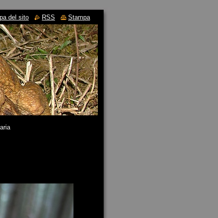
a del sito
RSS
Stampa
aria