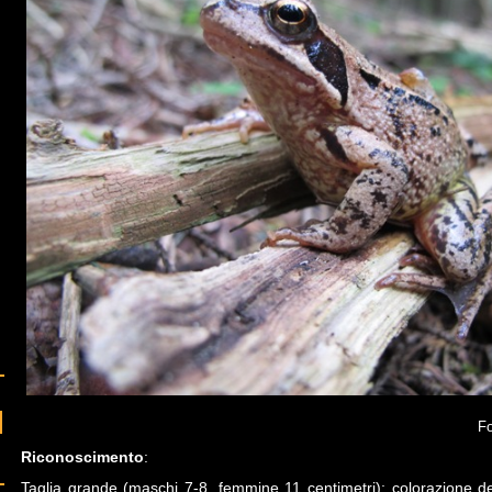
Foto di Enrico Rom
Riconoscimento
:
Taglia grande (maschi 7-8, femmine 11 centimetri); colorazione de