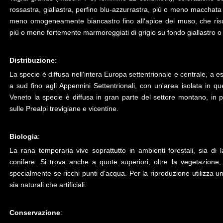
rossastra, giallastra, perfino blu-azzurrastra, più o meno macchata
meno omogeneamente biancastro fino all'apice del muso, che risu
più o meno fortemente marmoreggiati di grigio su fondo giallastro 
Distribuzione
:
La specie è diffusa nell'intera Europa settentrionale e centrale, a es
a sud fino agli Appennini Settentrionali, con un'area isolata in qu
Veneto la specie è diffusa in gran parte del settore montano, in par
sulle Prealpi trevigiane e vicentine.
Biologia
:
La rana temporaria vive soprattutto in ambienti forestali, sia di lat
conifere. Si trova anche a quote superiori, oltre la vegetazione,
specialmente se ricchi punti d'acqua. Per la riproduzione utilizza una
sia naturali che artificiali.
Conservazione
: