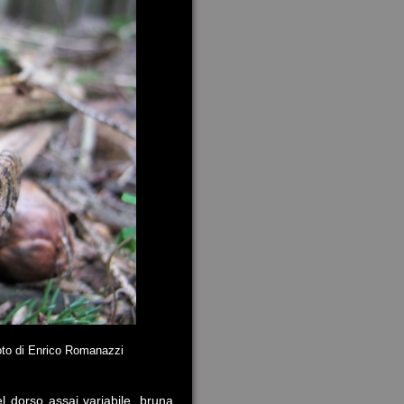
anazzi
l dorso assai variabile, bruna,