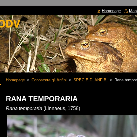
Homepage
Mapp
Homepage
>
Conoscere gli Anfibi
>
SPECIE DI ANFIBI
>
Rana tempor
RANA TEMPORARIA
Ra
na temporaria
(Linnaeus, 1758)